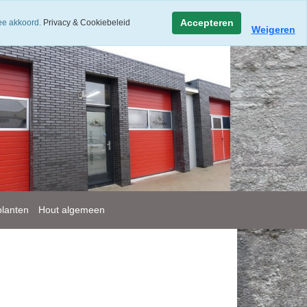
ure
Openingstijden
Accepteren
mee akkoord.
Privacy & Cookiebeleid
Weigeren
lanten
Hout algemeen