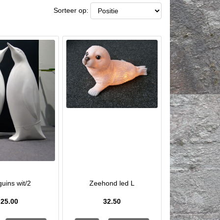
Sorteer op:
guins wit/2
Zeehond led L
25.00
32.50