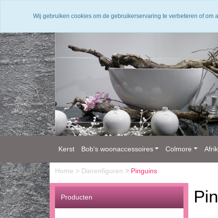
Home
Klant account
Contact
Betalingswijze
Wij gebruiken cookies om de gebruikerservaring te verbeteren of om 
Kerst
Bob's woonaccessoires
Colmore
Afri
Home
>
Dierenfiguren
>
Pinguins
Pi
Producten