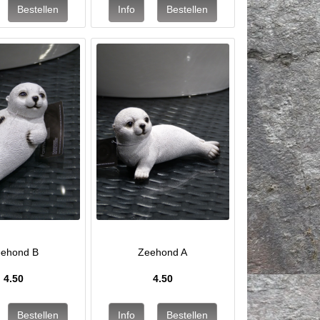
ehond B
Zeehond A
4.50
4.50