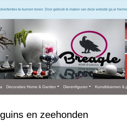
Product informatie
Retourneren
Verzendwijze
Showroom
Broch
advertenties te kunnen tonen. Door gebruik te maken van deze website ga je hier
ka
Decoraties Home & Garden
Dierenfiguren
Kunstbloemen & p
nguins en zeehonden